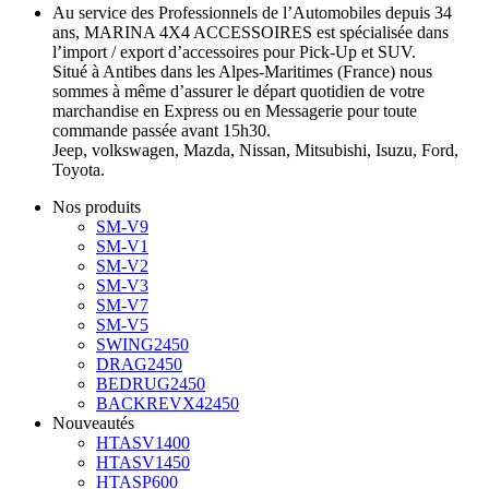
Au service des Professionnels de l’Automobiles depuis 34
ans, MARINA 4X4 ACCESSOIRES est spécialisée dans
l’import / export d’accessoires pour Pick-Up et SUV.
Situé à Antibes dans les Alpes-Maritimes (France) nous
sommes à même d’assurer le départ quotidien de votre
marchandise en Express ou en Messagerie pour toute
commande passée avant 15h30.
Jeep, volkswagen, Mazda, Nissan, Mitsubishi, Isuzu, Ford,
Toyota.
Nos produits
SM-V9
SM-V1
SM-V2
SM-V3
SM-V7
SM-V5
SWING2450
DRAG2450
BEDRUG2450
BACKREVX42450
Nouveautés
HTASV1400
HTASV1450
HTASP600