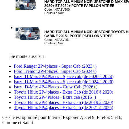
HARD TOP ALUMINIUM NOIR UPSTONE D-MAX SP
2020+ ET 2024+ PORTE PAPILLON VITRÉE
Code : HTASV600
Couleur : Noir
HARD TOP ALUMINIUM NOIR UPSTONE TOYOTA H
CABINE 2015+ PORTE PAPILLON VITRÉE
Code : HTASV451
Couleur : Noir
Se monte aussi sur
Ford Ranger 2P/4places - Super Cab (2023+)
Ford Tremor 2P/4places - Super Cab (2024+)
Isuzu D-Max 2P/4Places - Space cab (de 2020 à 2024)
Isuzu D-Max 2P/4Places - Space cab (de 2024 à 2026)
Isuzu D-Max 4P/4Places - Crew Cab (2026+)
Toyota Hilux 2P/4places - Extra Cab (de 2016 à 2020)
Toyota Hilux 2P/4Places - Extra cab (2016+)
Toyota Hilux 2P/4places - Extra Cab (de 2019 à 2020)
Toyota Hilux 2P/4places - Extra Cab (de 2021 à 2025)
Ce site est optimisé pour Internet Explorer 7, 8 et 9, Firefox 5 et 6,
Chrome et Safari