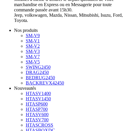
marchandise en Express ou en Messagerie pour toute
commande passée avant 15h30.
Jeep, volkswagen, Mazda, Nissan, Mitsubishi, Isuzu, Ford,
Toyota.
Nos produits
SM-V9
SM-V1
SM-V2
SM-V3
SM-V7
SM-V5
SWING2450
DRAG2450
BEDRUG2450
BACKREVX42450
Nouveautés
HTASV1400
HTASV1450
HTASP600
HTASP700
HTASV600
HTASV700
HTASCROSS
HTASBOXDC