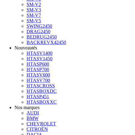
SM-V2
SM-V3
SM-V7
SM-V5
SWING2450
DRAG2450
BEDRUG2450
BACKREVX42450
Nouveautés
HTASV1400
HTASV1450
HTASP600
HTASP700
HTASV600
HTASV700
HTASCROSS
HTASBOXDC
HTASP451
HTASBOXXC
Nos marques
AUDI
BMW
CHEVROLET
CITROËN
DACIA