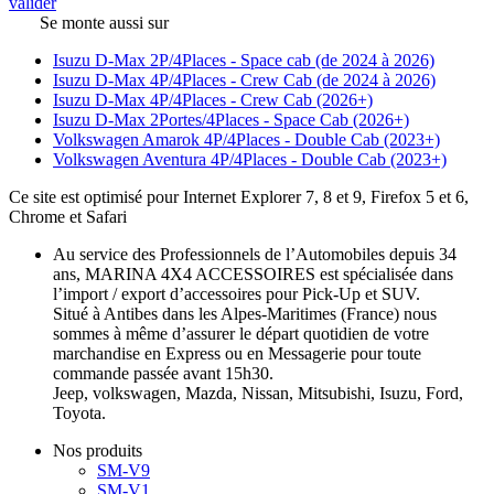
valider
Se monte aussi sur
Isuzu D-Max 2P/4Places - Space cab (de 2024 à 2026)
Isuzu D-Max 4P/4Places - Crew Cab (de 2024 à 2026)
Isuzu D-Max 4P/4Places - Crew Cab (2026+)
Isuzu D-Max 2Portes/4Places - Space Cab (2026+)
Volkswagen Amarok 4P/4Places - Double Cab (2023+)
Volkswagen Aventura 4P/4Places - Double Cab (2023+)
Ce site est optimisé pour Internet Explorer 7, 8 et 9, Firefox 5 et 6,
Chrome et Safari
Au service des Professionnels de l’Automobiles depuis 34
ans, MARINA 4X4 ACCESSOIRES est spécialisée dans
l’import / export d’accessoires pour Pick-Up et SUV.
Situé à Antibes dans les Alpes-Maritimes (France) nous
sommes à même d’assurer le départ quotidien de votre
marchandise en Express ou en Messagerie pour toute
commande passée avant 15h30.
Jeep, volkswagen, Mazda, Nissan, Mitsubishi, Isuzu, Ford,
Toyota.
Nos produits
SM-V9
SM-V1